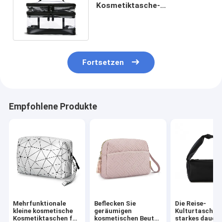
Kosmetiktasche-
Hochleistungsnylon Mesh
Travel Cases
Fortsetzen
Empfohlene Produkte
Mehrfunktionale
Beflecken Sie
Die Reise-
kleine kosmetische
geräumigen
Kulturtasche-
Kosmetiktaschen für
kosmetischen Beutel
starkes dauer