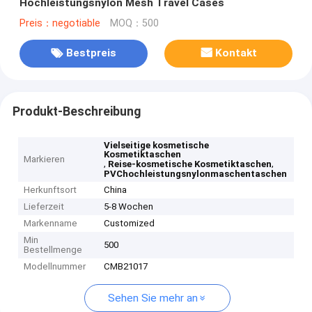
Hochleistungsnylon Mesh Travel Cases
Preis：negotiable
MOQ：500
Bestpreis
Kontakt
Produkt-Beschreibung
Vielseitige kosmetische
Kosmetiktaschen
Markieren
,
,
Reise-kosmetische Kosmetiktaschen
PVChochleistungsnylonmaschentaschen
Herkunftsort
China
Lieferzeit
5-8 Wochen
Markenname
Customized
Min
500
Bestellmenge
Modellnummer
CMB21017
Sehen Sie mehr an