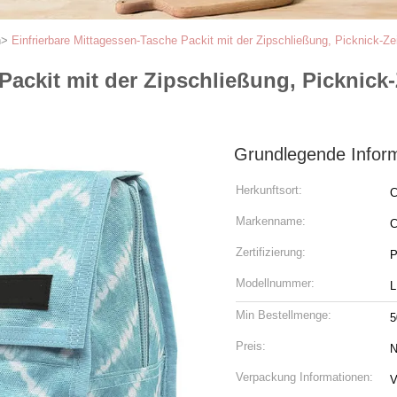
n
>
Einfrierbare Mittagessen-Tasche Packit mit der Zipschließung, Picknick-Ze
Packit mit der Zipschließung, Picknick
Grundlegende Infor
Herkunftsort:
C
Markenname:
C
Zertifizierung:
P
Modellnummer:
L
Min Bestellmenge:
5
Preis:
N
Verpackung Informationen:
V