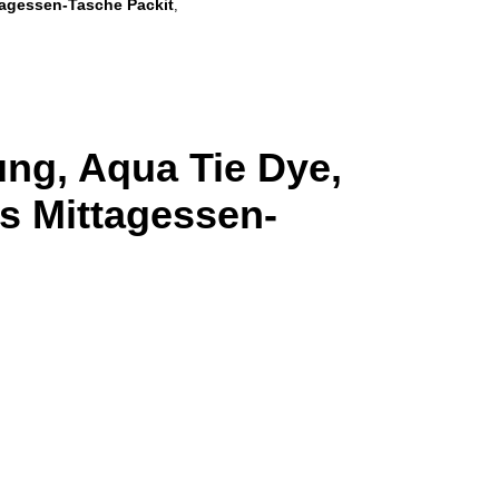
tagessen-Tasche Packit
,
ung, Aqua Tie Dye,
s Mittagessen-