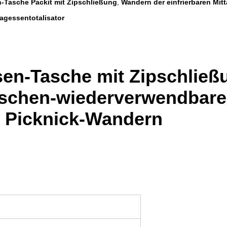
n-Tasche Packit mit Zipschließung
Wandern der einfrierbaren Mit
,
tagessentotalisator
sen-Tasche mit Zipschließ
aschen-wiederverwendbare
, Picknick-Wandern